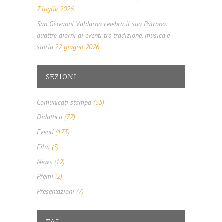
7 luglio 2026
San Giovanni Valdarno celebra il suo Patrono:
quattro giorni di eventi tra tradizione, musica e
storia
22 giugno 2026
SEZIONI
Comunicati stampa
(55)
Didattica
(77)
Eventi
(173)
Film
(3)
News
(12)
Premi
(2)
Presentazioni
(7)
TAG