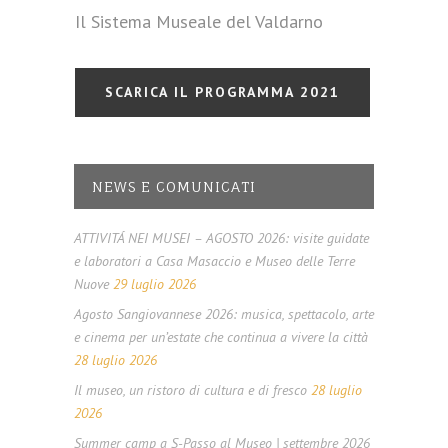
Il Sistema Museale del Valdarno
SCARICA IL PROGRAMMA 2021
NEWS E COMUNICATI
ATTIVITÁ NEI MUSEI – AGOSTO 2026: visite guidate
e laboratori a Casa Masaccio e Museo delle Terre
Nuove
29 luglio 2026
Agosto Sangiovannese 2026: musica, spettacolo, arte
e cinema per un’estate che continua a vivere la città
28 luglio 2026
Il museo, un ristoro di cultura e di fresco
28 luglio
2026
Summer camp a S-Passo al Museo | settembre 2026