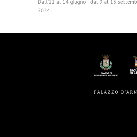
Dall’11 al 14 giugno - dal 9 al 13 settemb
2024...
PALAZZO D’ARN