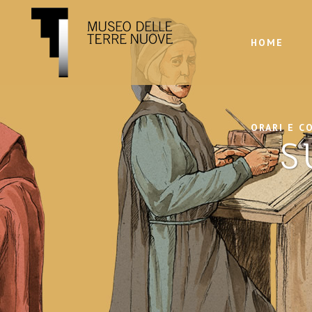
HOME
ORARI E C
S