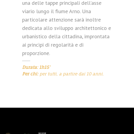
una delle tappe principali dell’asse
viario lungo il fiume Arno. Una
particolare attenzione sarà inoltre
dedicata allo sviluppo architettonico e
urbanistico della cittadina, improntata
ai princìpi di regolarità e di
proporzione.
Durata: 1h15’
Per chi:
per tutti, a partire dai 10 anni.