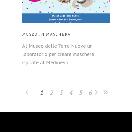
MUSEO IN MASCHERA
Al Museo delle Terre Nuove un
laboratorio per creare maschere
ispirate al Medioevo...
1
2
3
4
5
6