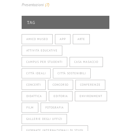
Presentazioni
(7)
TAG
AMICO MUSEO
APP
ARTE
ATTIVITÀ EDUCATIVE
CAMPUS PER STUDENTI
CASA MASACCIO
CITTÀ IDEALI
CITTÀ SOSTENIBILI
CONCERTI
CONCORSO
CONFERENZE
DIDATTICA
EDITORIA
ENVIRONMENT
FILM
FOTOGRAFIA
GALLERIE DEGLI UFFIZI
GIORNATE INTERNAZIONALI DI STUDI