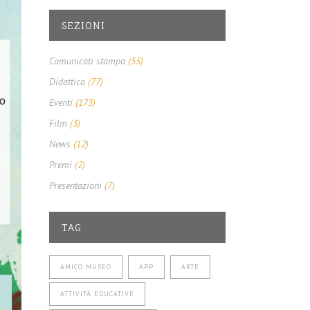
SEZIONI
Comunicati stampa
(55)
Didattica
(77)
Eventi
(173)
Film
(3)
News
(12)
Premi
(2)
Presentazioni
(7)
TAG
AMICO MUSEO
APP
ARTE
ATTIVITÀ EDUCATIVE