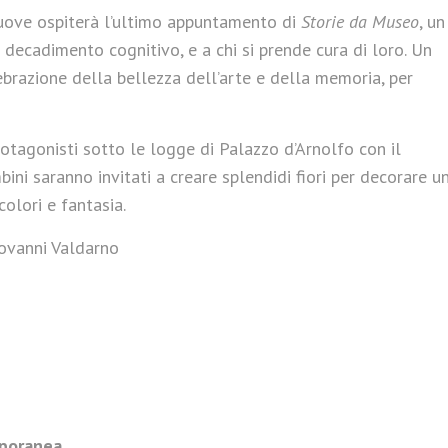
uove ospiterà l’ultimo appuntamento di
Storie da Museo
, un
 decadimento cognitivo, e a chi si prende cura di loro. Un
ebrazione della bellezza dell’arte e della memoria, per
protagonisti sotto le logge di Palazzo d’Arnolfo con il
mbini saranno invitati a creare splendidi fiori per decorare u
colori e fantasia.
Giovanni Valdarno
mporanea