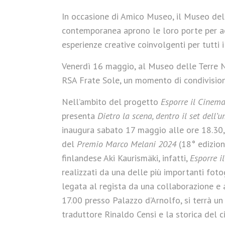
In occasione di Amico Museo, il Museo del
contemporanea aprono le loro porte per acc
esperienze creative coinvolgenti per tutti i 
Venerdì 16 maggio, al Museo delle Terre Nuo
RSA Frate Sole, un momento di condivisione
Nell’ambito del progetto
Esporre il Cinem
presenta
Dietro la scena, dentro il set del
inaugura sabato 17 maggio alle ore 18.30, 
del
Premio Marco Melani
2024
(18° edizion
finlandese Aki Kaurismäki, infatti,
Esporre i
realizzati da una delle più importanti fot
legata al regista da una collaborazione e a
17.00 presso Palazzo d’Arnolfo, si terrà un 
traduttore Rinaldo Censi e la storica del