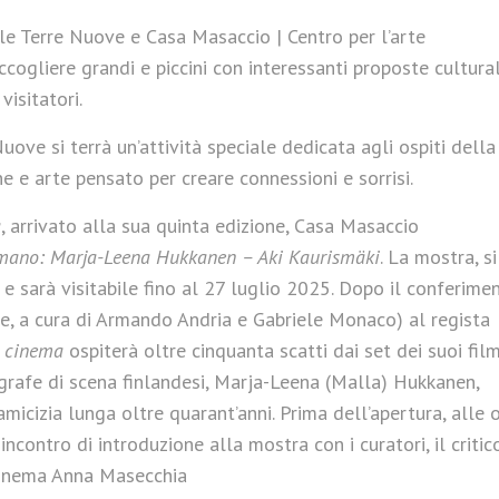
le Terre Nuove e Casa Masaccio | Centro per l’arte
ogliere grandi e piccini con interessanti proposte cultural
visitatori.
ve si terrà un’attività speciale dedicata agli ospiti della
 e arte pensato per creare connessioni e sorrisi.
a
, arrivato alla sua quinta edizione, Casa Masaccio
l’umano: Marja-Leena Hukkanen – Aki Kaurismäki
. La mostra, si
e sarà visitabile fino al 27 luglio 2025. Dopo il conferime
e, a cura di Armando Andria e Gabriele Monaco) al regista
l cinema
ospiterà oltre cinquanta scatti dai set dei suoi fil
ografe di scena finlandesi, Marja-Leena (Malla) Hukkanen,
micizia lunga oltre quarant’anni. Prima dell’apertura, alle 
incontro di introduzione alla mostra con i curatori, il critic
 cinema Anna Masecchia