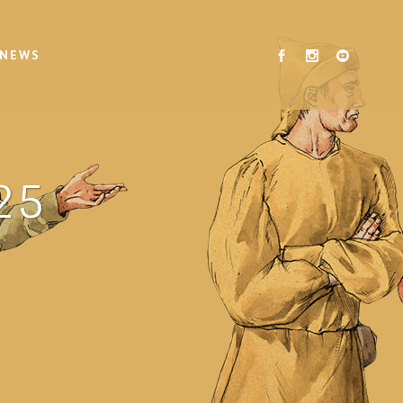
 NEWS
25