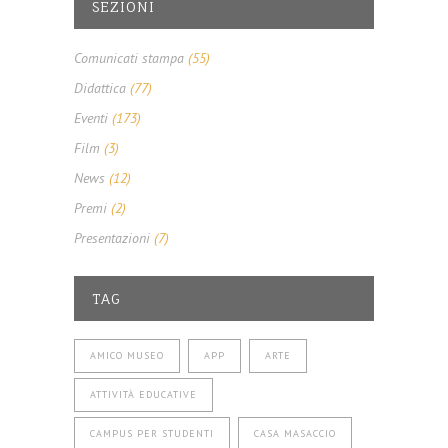
SEZIONI
Comunicati stampa
(55)
Didattica
(77)
Eventi
(173)
Film
(3)
News
(12)
Premi
(2)
Presentazioni
(7)
TAG
AMICO MUSEO
APP
ARTE
ATTIVITÀ EDUCATIVE
CAMPUS PER STUDENTI
CASA MASACCIO