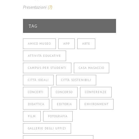
Presentazioni
(7)
TAG
AMICO MUSEO
APP
ARTE
ATTIVITÀ EDUCATIVE
CAMPUS PER STUDENTI
CASA MASACCIO
CITTÀ IDEALI
CITTÀ SOSTENIBILI
CONCERTI
CONCORSO
CONFERENZE
DIDATTICA
EDITORIA
ENVIRONMENT
FILM
FOTOGRAFIA
GALLERIE DEGLI UFFIZI