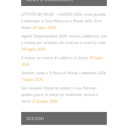
ATTIVITÁ NEI MUSEI – AGOSTO 2026: visite guidate
e laboratori a Casa Masaccio e Museo delle Terre
Nuove
29 luglio 2026
Agosto Sangiovannese 2026: musica, spettacolo, arte
e cinema per un’estate che continua a vivere la città
28 luglio 2026
Il museo, un ristoro di cultura e di fresco
28 luglio
2026
Summer camp a S-Passo al Museo | settembre 2026
7 luglio 2026
San Giovanni Valdarno celebra il suo Patrono:
quattro giorni di eventi tra tradizione, musica e
storia
22 giugno 2026
SEZIONI