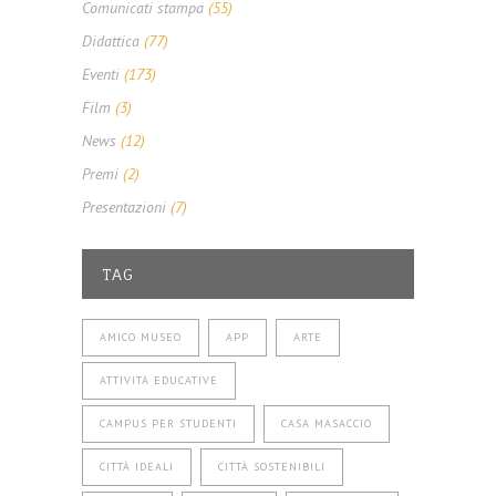
Comunicati stampa
(55)
Didattica
(77)
Eventi
(173)
Film
(3)
News
(12)
Premi
(2)
Presentazioni
(7)
TAG
AMICO MUSEO
APP
ARTE
ATTIVITÀ EDUCATIVE
CAMPUS PER STUDENTI
CASA MASACCIO
CITTÀ IDEALI
CITTÀ SOSTENIBILI