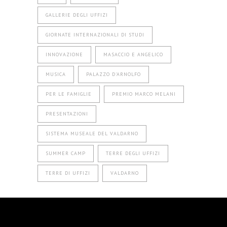
GALLERIE DEGLI UFFIZI
GIORNATE INTERNAZIONALI DI STUDI
INNOVAZIONE
MASACCIO E ANGELICO
MUSICA
PALAZZO D'ARNOLFO
PER LE FAMIGLIE
PREMIO MARCO MELANI
PRESENTAZIONI
SISTEMA MUSEALE DEL VALDARNO
SUMMER CAMP
TERRE DEGLI UFFIZI
TERRE DI UFFIZI
VALDARNO