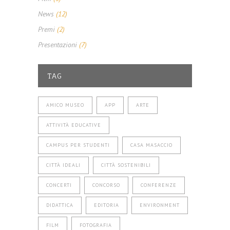
News
(12)
Premi
(2)
Presentazioni
(7)
TAG
AMICO MUSEO
APP
ARTE
ATTIVITÀ EDUCATIVE
CAMPUS PER STUDENTI
CASA MASACCIO
CITTÀ IDEALI
CITTÀ SOSTENIBILI
CONCERTI
CONCORSO
CONFERENZE
DIDATTICA
EDITORIA
ENVIRONMENT
FILM
FOTOGRAFIA