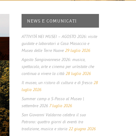
NEWS E COMUNICATI
ATTIVITÁ NEI MUSEI – AGOSTO 2026: visite
guidate e laboratori a Casa Masaccio e
Museo delle Terre Nuove
29 luglio 2026
Agosto Sangiovannese 2026: musica,
spettacolo, arte e cinema per un’estate che
continua a vivere la città
28 luglio 2026
Il museo, un ristoro di cultura e di fresco
28
luglio 2026
Summer camp a S-Passo al Museo |
settembre 2026
7 luglio 2026
San Giovanni Valdarno celebra il suo
Patrono: quattro giorni di eventi tra
tradizione, musica e storia
22 giugno 2026