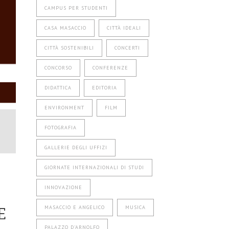
CAMPUS PER STUDENTI
CASA MASACCIO
CITTÀ IDEALI
CITTÀ SOSTENIBILI
CONCERTI
CONCORSO
CONFERENZE
DIDATTICA
EDITORIA
ENVIRONMENT
FILM
FOTOGRAFIA
GALLERIE DEGLI UFFIZI
GIORNATE INTERNAZIONALI DI STUDI
INNOVAZIONE
E
MASACCIO E ANGELICO
MUSICA
PALAZZO D'ARNOLFO