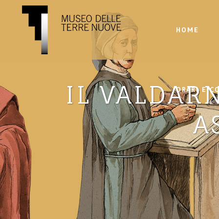
HOME
IL VALDAR
ORARI E C
A