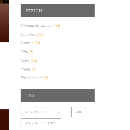
SEZIONI
Comunicati stampa
(55)
Didattica
(77)
Eventi
(173)
Film
(3)
News
(12)
Premi
(2)
Presentazioni
(7)
TAG
AMICO MUSEO
APP
ARTE
ATTIVITÀ EDUCATIVE