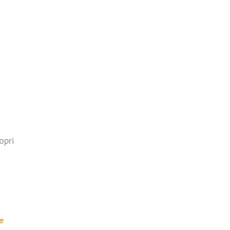
opri
e