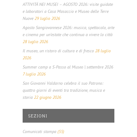
ATTIVITÁ NEI MUSEI – AGOSTO 2026: visite guidate
e laboratori a Casa Masaccio e Museo delle Terre
Nuove
29 luglio 2026
Agosto Sangiovannese 2026: musica, spettacolo, arte
e cinema per un’estate che continua a vivere la città
28 luglio 2026
Il museo, un ristoro di cultura e di fresco
28 luglio
2026
Summer camp a S-Passo al Museo | settembre 2026
7 luglio 2026
San Giovanni Valdarno celebra il suo Patrono:
quattro giorni di eventi tra tradizione, musica e
storia
22 giugno 2026
SEZIONI
Comunicati stampa
(55)