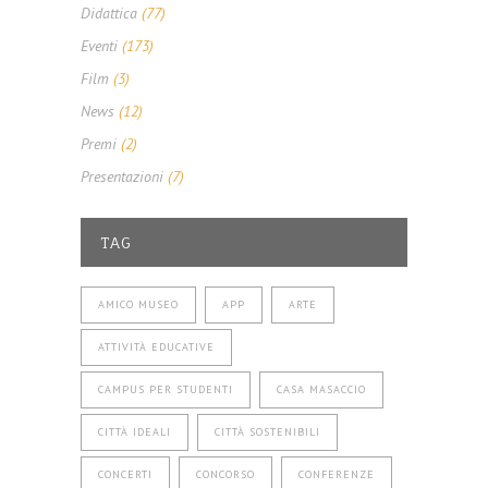
Didattica
(77)
Eventi
(173)
Film
(3)
News
(12)
Premi
(2)
Presentazioni
(7)
TAG
AMICO MUSEO
APP
ARTE
ATTIVITÀ EDUCATIVE
CAMPUS PER STUDENTI
CASA MASACCIO
CITTÀ IDEALI
CITTÀ SOSTENIBILI
CONCERTI
CONCORSO
CONFERENZE