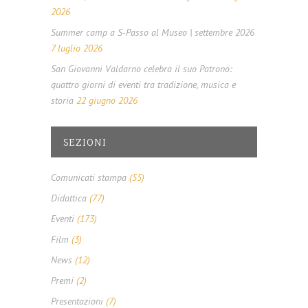
2026
Summer camp a S-Passo al Museo | settembre 2026
7 luglio 2026
San Giovanni Valdarno celebra il suo Patrono:
quattro giorni di eventi tra tradizione, musica e
storia
22 giugno 2026
SEZIONI
Comunicati stampa
(55)
Didattica
(77)
Eventi
(173)
Film
(3)
News
(12)
Premi
(2)
Presentazioni
(7)