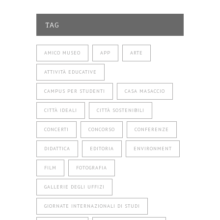
TAG
AMICO MUSEO
APP
ARTE
ATTIVITÀ EDUCATIVE
CAMPUS PER STUDENTI
CASA MASACCIO
CITTÀ IDEALI
CITTÀ SOSTENIBILI
CONCERTI
CONCORSO
CONFERENZE
DIDATTICA
EDITORIA
ENVIRONMENT
FILM
FOTOGRAFIA
GALLERIE DEGLI UFFIZI
GIORNATE INTERNAZIONALI DI STUDI