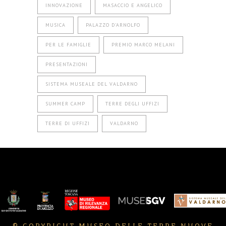
INNOVAZIONE
MASACCIO E ANGELICO
MUSICA
PALAZZO D'ARNOLFO
PER LE FAMIGLIE
PREMIO MARCO MELANI
PRESENTAZIONI
SISTEMA MUSEALE DEL VALDARNO
SUMMER CAMP
TERRE DEGLI UFFIZI
TERRE DI UFFIZI
VALDARNO
© COPYRIGHT MUSEO DELLE TERRE NUOVE