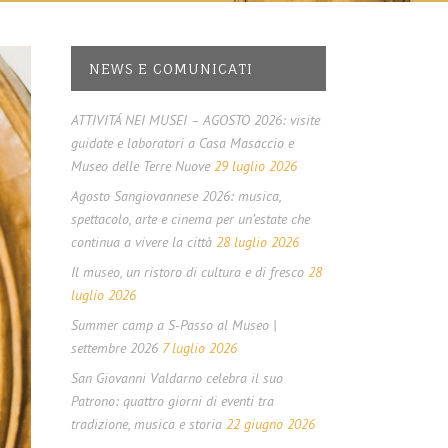
NEWS E COMUNICATI
ATTIVITÁ NEI MUSEI – AGOSTO 2026: visite
guidate e laboratori a Casa Masaccio e
Museo delle Terre Nuove
29 luglio 2026
Agosto Sangiovannese 2026: musica,
spettacolo, arte e cinema per un’estate che
continua a vivere la città
28 luglio 2026
Il museo, un ristoro di cultura e di fresco
28
luglio 2026
Summer camp a S-Passo al Museo |
settembre 2026
7 luglio 2026
San Giovanni Valdarno celebra il suo
Patrono: quattro giorni di eventi tra
tradizione, musica e storia
22 giugno 2026