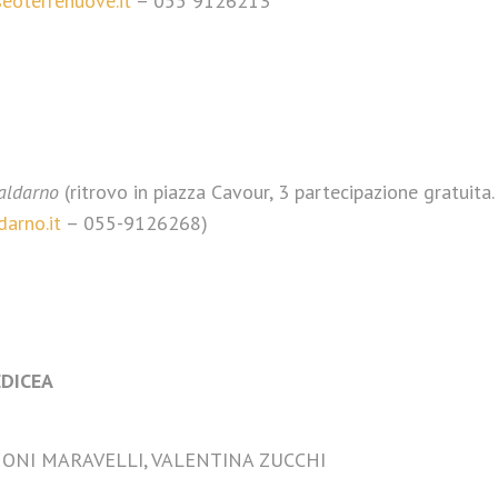
oterrenuove.it
– 055 9126213
Valdarno
(ritrovo in piazza Cavour, 3 partecipazione gratuita.
arno.it
– 055-9126268)
EDICEA
GNONI MARAVELLI, VALENTINA ZUCCHI