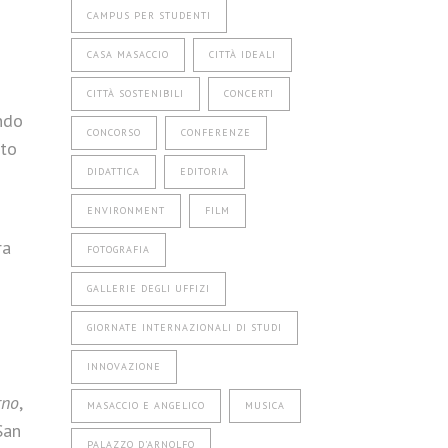
CAMPUS PER STUDENTI
CASA MASACCIO
CITTÀ IDEALI
CITTÀ SOSTENIBILI
CONCERTI
ando
CONCORSO
CONFERENZE
tto
DIDATTICA
EDITORIA
ENVIRONMENT
FILM
ra
FOTOGRAFIA
GALLERIE DEGLI UFFIZI
GIORNATE INTERNAZIONALI DI STUDI
INNOVAZIONE
rno
,
MASACCIO E ANGELICO
MUSICA
San
PALAZZO D'ARNOLFO