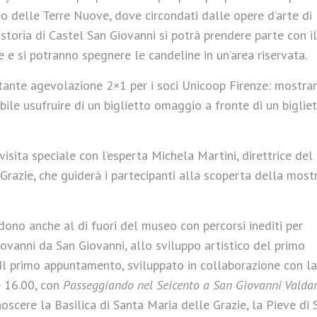
 delle Terre Nuove, dove circondati dalle opere d’arte di
storia di Castel San Giovanni si potrà prendere parte con il
e e si potranno spegnere le candeline in un’area riservata.
ortante agevolazione 2×1 per i soci Unicoop Firenze: mostr
sibile usufruire di un biglietto omaggio a fronte di un biglie
sita speciale con l’esperta Michela Martini, direttrice del
Grazie, che guiderà i partecipanti alla scoperta della most
ndono anche al di fuori del museo con percorsi inediti per
iovanni da San Giovanni, allo sviluppo artistico del primo
à. Il primo appuntamento, sviluppato in collaborazione con la
e 16.00, con
Passeggiando nel Seicento a San Giovanni Valda
oscere la Basilica di Santa Maria delle Grazie, la Pieve di 