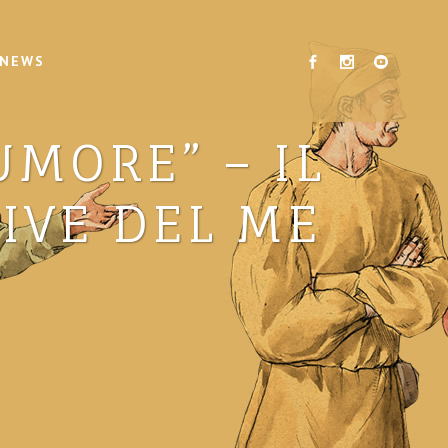
 NEWS
UMORE” – IL
IVE DEL ME