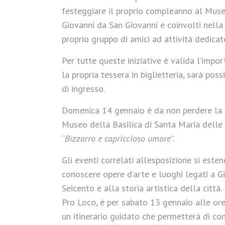
festeggiare il proprio compleanno al Museo
Giovanni da San Giovanni e coinvolti nella 
proprio gruppo di amici ad attività dedicat
Per tutte queste iniziative è valida l’imp
la propria tessera in biglietteria, sarà pos
di ingresso.
Domenica 14 gennaio è da non perdere la vi
Museo della Basilica di Santa Maria delle 
“
Bizzarro e capriccioso umore
”.
Gli eventi correlati all’esposizione si este
conoscere opere d’arte e luoghi legati a G
Seicento e alla storia artistica della citt
Pro Loco, è per sabato 13 gennaio alle or
un itinerario guidato che permetterà di con