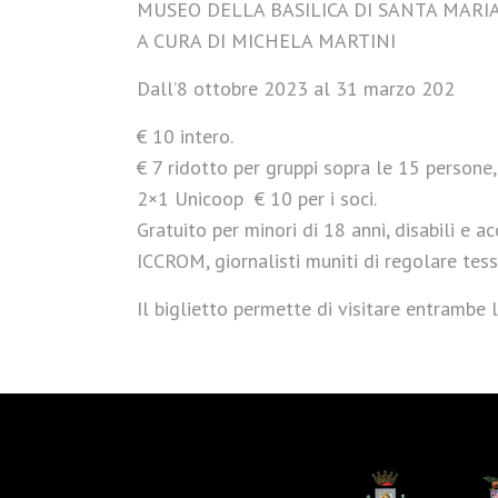
MUSEO DELLA BASILICA DI SANTA MARI
A CURA DI MICHELA MARTINI
Dall’8 ottobre 2023 al 31 marzo 202
€ 10 intero.
€ 7 ridotto per gruppi sopra le 15 persone,
2×1 Unicoop € 10 per i soci.
Gratuito per minori di 18 anni, disabili e
ICCROM, giornalisti muniti di regolare tess
Il biglietto permette di visitare entrambe 