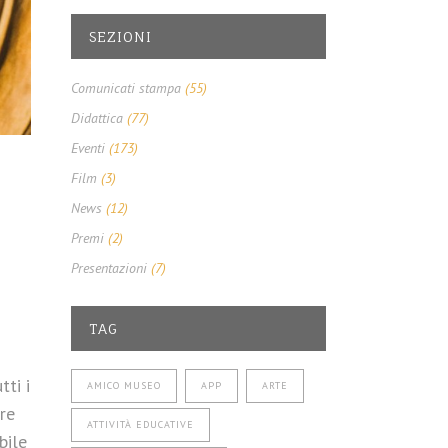
SEZIONI
Comunicati stampa
(55)
Didattica
(77)
Eventi
(173)
Film
(3)
News
(12)
Premi
(2)
Presentazioni
(7)
TAG
utti i
AMICO MUSEO
APP
ARTE
re
ATTIVITÀ EDUCATIVE
bile