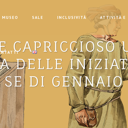
MUSEO
SALE
INCLUSIVITÀ
ATTIVITÀ E
E CAPRICCIOSO 
ONTATTI
 DELLE INIZIAT
SE DI GENNAIO