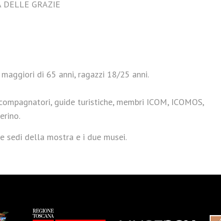
A DELLE GRAZIE
 maggiori di 65 anni, ragazzi 18/25 anni.
 accompagnatori, guide turistiche, membri ICOM, ICOMOS,
erino.
le sedi della mostra e i due musei.