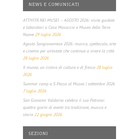
NEWS E COMUNICATI
ATTIVITÁ NEI MUSEI – AGOSTO 2026: visite guidate
e laboratori a Casa Masaccio e Museo delle Terre
Nuove
29 luglio 2026
Agosto Sangiovannese 2026: musica, spettacolo, arte
e cinema per un’estate che continua a vivere la città
28 luglio 2026
Il museo, un ristoro di cultura e di fresco
28 luglio
2026
Summer camp a S-Passo al Museo | settembre 2026
7 luglio 2026
San Giovanni Valdarno celebra il suo Patrono:
quattro giorni di eventi tra tradizione, musica e
storia
22 giugno 2026
SEZIONI