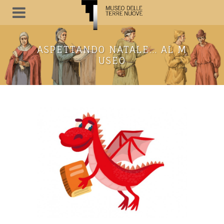
ASPETTANDO NATALE… AL M
USEO