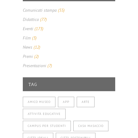
Comunicati stampa
(55)
Didattica
(77)
Eventi
(173)
Film
(3)
News
(12)
Premi
(2)
Presentazioni
(7)
TAG
AMICO MUSEO
APP
ARTE
ATTIVITÀ EDUCATIVE
CAMPUS PER STUDENTI
CASA MASACCIO
CITTÀ IDEALI
CITTÀ SOSTENIBILI