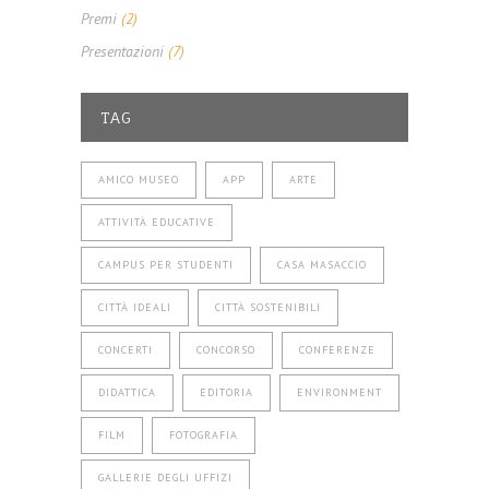
Premi
(2)
Presentazioni
(7)
TAG
AMICO MUSEO
APP
ARTE
ATTIVITÀ EDUCATIVE
CAMPUS PER STUDENTI
CASA MASACCIO
CITTÀ IDEALI
CITTÀ SOSTENIBILI
CONCERTI
CONCORSO
CONFERENZE
DIDATTICA
EDITORIA
ENVIRONMENT
FILM
FOTOGRAFIA
GALLERIE DEGLI UFFIZI