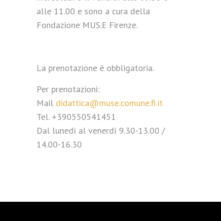
alle 11.00 e sono a cura della
Fondazione MUS.E Firenze.
La prenotazione è obbligatoria.
Per prenotazioni:
Mail
didattica@muse.comune.fi.it
Tel. +390550541451
Dal lunedì al venerdì 9.30-13.00 /
14.00-16.30