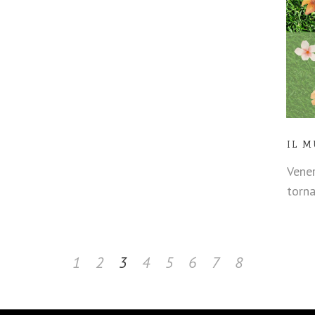
IL M
Vener
torna
1
2
3
4
5
6
7
8