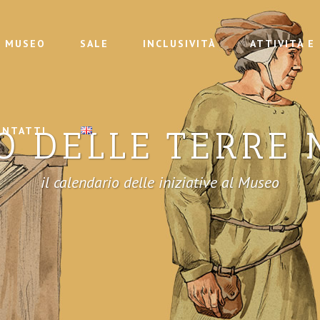
MUSEO
SALE
INCLUSIVITÀ
ATTIVITÀ E
O DELLE TERRE 
ONTATTI
il calendario delle iniziative al Museo